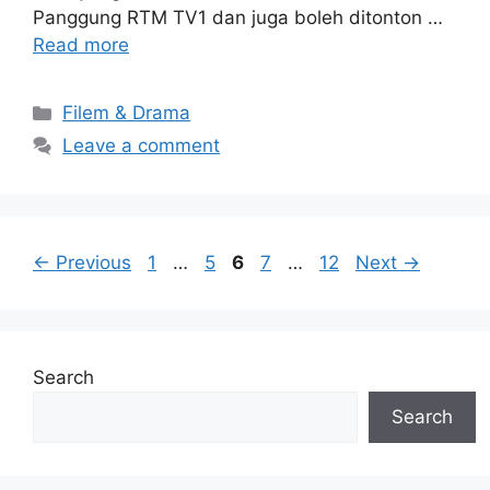
Panggung RTM TV1 dan juga boleh ditonton …
Read more
Categories
Filem & Drama
Leave a comment
Page
Page
Page
Page
Page
←
Previous
1
…
5
6
7
…
12
Next
→
Search
Search