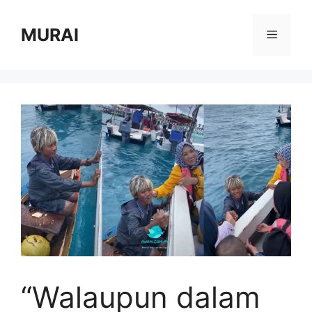
Skip
to
MURAI
Menu
content
“Walaupun dalam