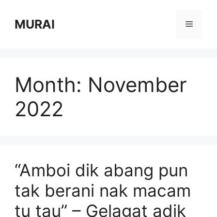
Skip
to
MURAI
Menu
content
Month:
November
2022
“Amboi dik abang pun
tak berani nak macam
tu tau” – Gelagat adik