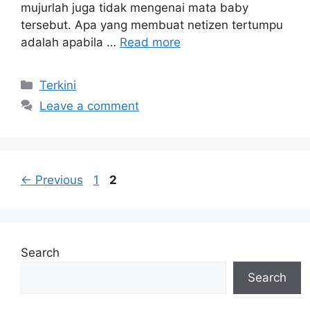
mujurlah juga tidak mengenai mata baby
tersebut. Apa yang membuat netizen tertumpu
adalah apabila …
Read more
Categories
Terkini
Leave a comment
Page
Page
←
Previous
1
2
Search
Search