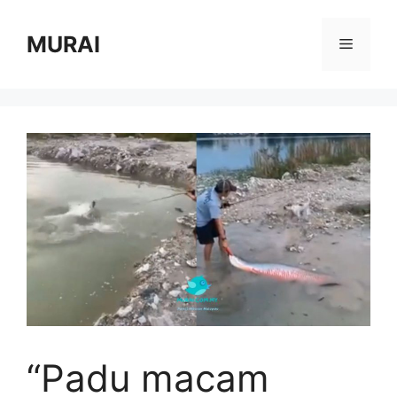
Skip
to
MURAI
Menu
content
“Padu macam