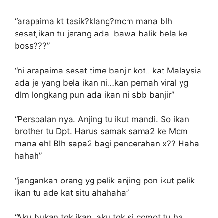
“arapaima kt tasik?klang?mcm mana blh
sesat,ikan tu jarang ada. bawa balik bela ke
boss???”
“ni arapaima sesat time banjir kot…kat Malaysia
ada je yang bela ikan ni…kan pernah viral yg
dlm longkang pun ada ikan ni sbb banjir”
“Persoalan nya. Anjing tu ikut mandi. So ikan
brother tu Dpt. Harus samak sama2 ke Mcm
mana eh! Blh sapa2 bagi pencerahan x?? Haha
hahah”
“jangankan orang yg pelik anjing pon ikut pelik
ikan tu ade kat situ ahahaha”
“Aku bukan tgk ikan, aku tgk si comot tu ha…