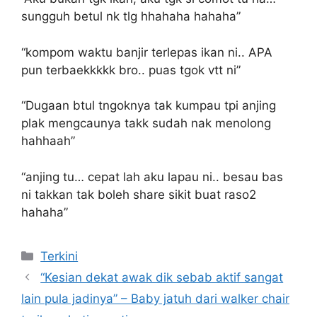
sungguh betul nk tlg hhahaha hahaha”
“kompom waktu banjir terlepas ikan ni.. APA
pun terbaekkkkk bro.. puas tgok vtt ni”
“Dugaan btul tngoknya tak kumpau tpi anjing
plak mengcaunya takk sudah nak menolong
hahhaah”
“anjing tu… cepat lah aku lapau ni.. besau bas
ni takkan tak boleh share sikit buat raso2
hahaha”
Categories
Terkini
“Kesian dekat awak dik sebab aktif sangat
lain pula jadinya” – Baby jatuh dari walker chair