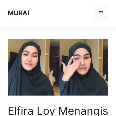
Skip
to
MURAI
Menu
content
Elfira Loy Menangis