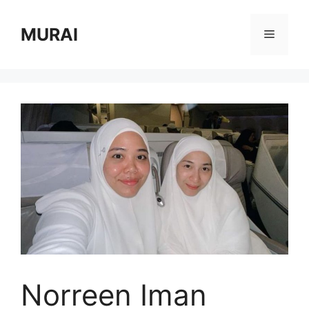
Skip
to
MURAI
Menu
content
Norreen Iman