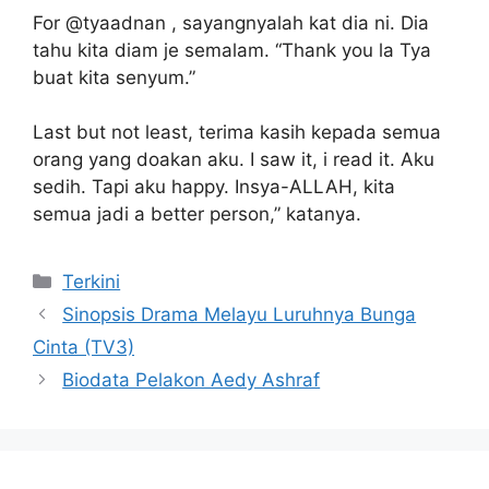
For @tyaadnan , sayangnyalah kat dia ni. Dia
tahu kita diam je semalam. “Thank you la Tya
buat kita senyum.”
Last but not least, terima kasih kepada semua
orang yang doakan aku. I saw it, i read it. Aku
sedih. Tapi aku happy. Insya-ALLAH, kita
semua jadi a better person,” katanya.
Categories
Terkini
Sinopsis Drama Melayu Luruhnya Bunga
Cinta (TV3)
Biodata Pelakon Aedy Ashraf